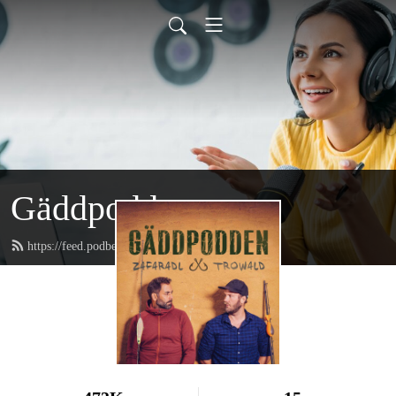
Gäddpodden
https://feed.podbean.com/gaddpodden/feed.xml